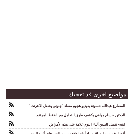
مواضيع اخرى قد تعجبك
المصارع عبدالله حسونة بفيديو هجوم مضاد "جنوني يشعل الانترنت"
الدكتور حسام موافي يكشف طرق التعامل مع الضغط المرتفع
انتبه- تنميل اليدين أثناء النوم علامة على هذه الأمراض
أفضل فيتامين للساقين- 4 أنواع لعلاجهما من التشنجات أثناء النوم