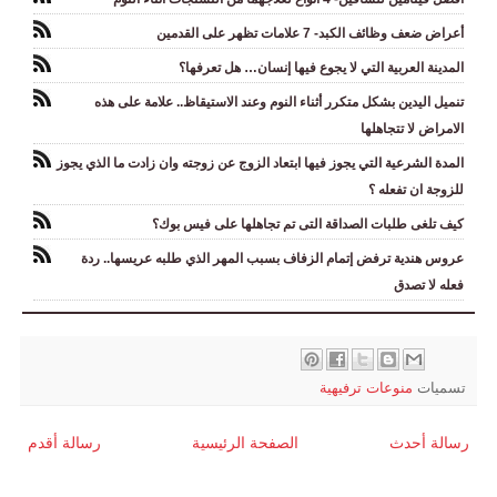
أعراض ضعف وظائف الكبد- 7 علامات تظهر على القدمين
المدينة العربية التي لا يجوع فيها إنسان… هل تعرفها؟
تنميل اليدين بشكل متكرر أثناء النوم وعند الاستيقاظ.. علامة على هذه
الامراض لا تتجاهلها
المدة الشرعية التي يجوز فيها ابتعاد الزوج عن زوجته وان زادت ما الذي يجوز
للزوجة ان تفعله ؟
كيف تلغى طلبات الصداقة التى تم تجاهلها على فيس بوك؟
عروس هندية ترفض إتمام الزفاف بسبب المهر الذي طلبه عريسها.. ردة
فعله لا تصدق
تسميات
منوعات ترفيهية
رسالة أحدث
الصفحة الرئيسية
رسالة أقدم