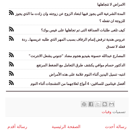
الامراض لا تتجاهلها
المدة الشرعية التي يجوز فيها ابتعاد الزوج عن زوجته وان زادت ما الذي يجوز
للزوجة ان تفعله ؟
كيف تلغى طلبات الصداقة التى تم تجاهلها على فيس بوك؟
عروس هندية ترفض إتمام الزفاف بسبب المهر الذي طلبه عريسها.. ردة
فعله لا تصدق
المصارع عبدالله حسونة بفيديو هجوم مضاد "جنوني يشعل الانترنت"
الدكتور حسام موافي يكشف طرق التعامل مع الضغط المرتفع
انتبه- تنميل اليدين أثناء النوم علامة على هذه الأمراض
أفضل فيتامين للساقين- 4 أنواع لعلاجهما من التشنجات أثناء النوم
تسميات
وفيات
رسالة أحدث
الصفحة الرئيسية
رسالة أقدم