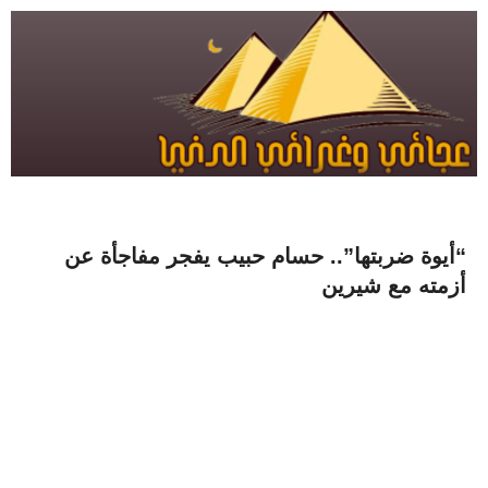
“أيوة ضربتها”.. حسام حبيب يفجر مفاجأة عن
أزمته مع شيرين