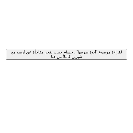
لقراءة موضوع “أيوة ضربتها”.. حسام حبيب يفجر مفاجأة عن أزمته مع
شيرين كاملاً من هنا