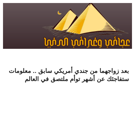
بعد زواجهما من جندي أمريكي سابق .. معلومات
ستفاجئك عن أشهر توأم ملتصق في العالم