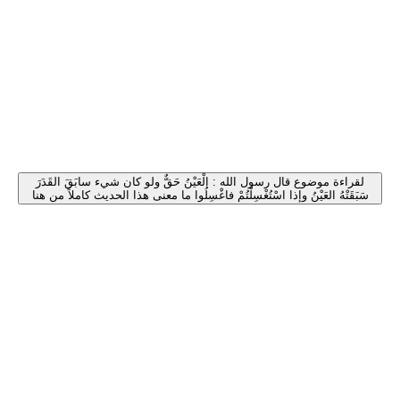
لقراءة موضوع قال رسول الله : الْعَيْنُ حَقٌّ ولو كان شيء سابَقَ القَدَرَ
سَبَقَتْهُ العَيْنُ وإذا اسْتُغْسِلْتُمْ فاغْسِلُوا ما معنى هذا الحديث كاملاً من هنا