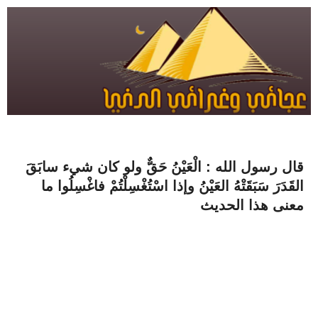
قال رسول الله : الْعَيْنُ حَقٌّ ولو كان شيء سابَقَ
القَدَرَ سَبَقَتْهُ العَيْنُ وإذا اسْتُغْسِلْتُمْ فاغْسِلُوا ما
معنى هذا الحديث