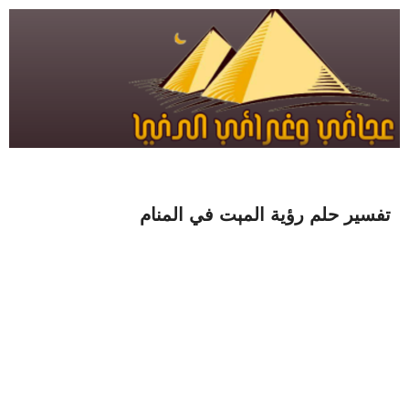
تفسير حلم رؤية المېت في المنام