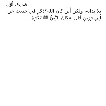
شيء، أوّل
بلا بداية، ولكن أين كان الله؟ذكر في حديث عن
‌أَبِي رَزِينٍ قَالَ: «كَانَ النَّبِيُّ ﷺ يَكْرَهُ...