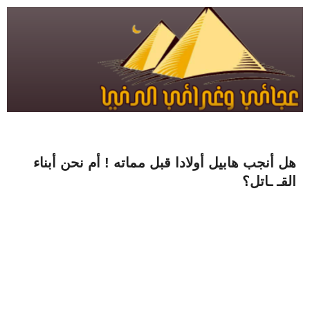
هل أنجب هابيل أولادا قبل مماته ! أم نحن أبناء
القـ ـاتل؟