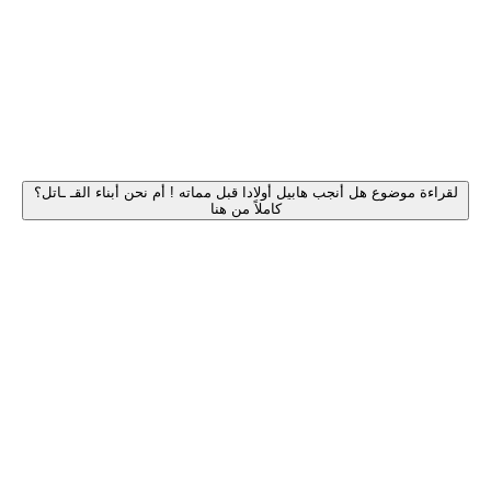
لقراءة موضوع هل أنجب هابيل أولادا قبل مماته ! أم نحن أبناء القـ ـاتل؟
كاملاً من هنا