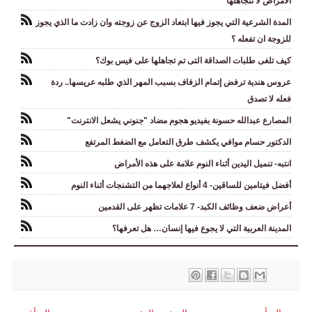
الامراض لا تتجاهلها
المدة الشرعية التي يجوز فيها ابتعاد الزوج عن زوجته وان زادت ما الذي يجوز
للزوجة ان تفعله ؟
كيف تلغى طلبات الصداقة التى تم تجاهلها على فيس بوك؟
عروس هندية ترفض إتمام الزفاف بسبب المهر الذي طلبه عريسها.. ردة
فعله لا تصدق
المصارع عبدالله حسونة بفيديو هجوم مضاد "جنوني يشعل الانترنت"
الدكتور حسام موافي يكشف طرق التعامل مع الضغط المرتفع
انتبه- تنميل اليدين أثناء النوم علامة على هذه الأمراض
أفضل فيتامين للساقين- 4 أنواع لعلاجهما من التشنجات أثناء النوم
أعراض ضعف وظائف الكبد- 7 علامات تظهر على القدمين
المدينة العربية التي لا يجوع فيها إنسان… هل تعرفها؟