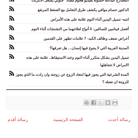
المصارع عبدالله حسونة بفيديو هجوم مضاد "جنوني يشعل الانترنت"
الدكتور حسام موافي يكشف طرق التعامل مع الضغط المرتفع
انتبه- تنميل اليدين أثناء النوم علامة على هذه الأمراض
أفضل فيتامين للساقين- 4 أنواع لعلاجهما من التشنجات أثناء النوم
أعراض ضعف وظائف الكبد- 7 علامات تظهر على القدمين
المدينة العربية التي لا يجوع فيها إنسان… هل تعرفها؟
تنميل اليدين بشكل متكرر أثناء النوم وعند الاستيقاظ.. علامة على هذه
الامراض لا تتجاهلها
المدة الشرعية التي يجوز فيها ابتعاد الزوج عن زوجته وان زادت ما الذي يجوز
للزوجة ان تفعله ؟
رسالة أحدث
الصفحة الرئيسية
رسالة أقدم