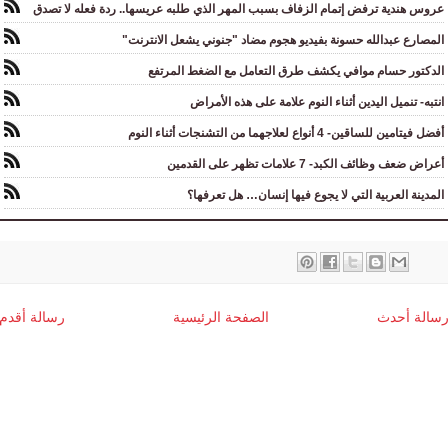
عروس هندية ترفض إتمام الزفاف بسبب المهر الذي طلبه عريسها.. ردة فعله لا تصدق
المصارع عبدالله حسونة بفيديو هجوم مضاد "جنوني يشعل الانترنت"
الدكتور حسام موافي يكشف طرق التعامل مع الضغط المرتفع
انتبه- تنميل اليدين أثناء النوم علامة على هذه الأمراض
أفضل فيتامين للساقين- 4 أنواع لعلاجهما من التشنجات أثناء النوم
أعراض ضعف وظائف الكبد- 7 علامات تظهر على القدمين
المدينة العربية التي لا يجوع فيها إنسان… هل تعرفها؟
سالة أحدث
الصفحة الرئيسية
رسالة أقدم