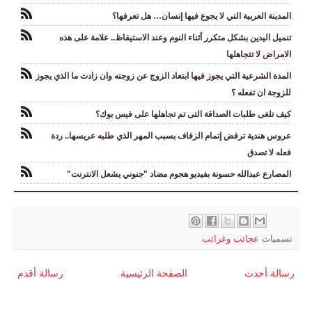
المدينة العربية التي لا يجوع فيها إنسان… هل تعرفها؟
تنميل اليدين بشكل متكرر أثناء النوم وعند الاستيقاظ.. علامة على هذه
الامراض لا تتجاهلها
المدة الشرعية التي يجوز فيها ابتعاد الزوج عن زوجته وان زادت ما الذي يجوز
للزوجة ان تفعله ؟
كيف تلغى طلبات الصداقة التى تم تجاهلها على فيس بوك؟
عروس هندية ترفض إتمام الزفاف بسبب المهر الذي طلبه عريسها.. ردة
فعله لا تصدق
المصارع عبدالله حسونة بفيديو هجوم مضاد "جنوني يشعل الانترنت"
تسميات
عجائب وغرائب
رسالة أحدث
الصفحة الرئيسية
رسالة أقدم