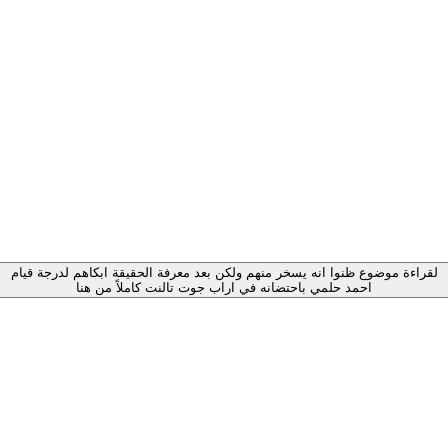
لقراءة موضوع ظنوا انه يسخر منهم ولكن بعد معرفة الحقيقة ابكاهم لدرجة قيام
احمد حلمي باحتضانه في اراب جوت تالنت كاملاً من هنا