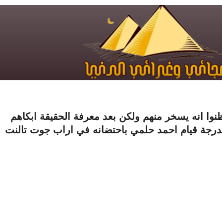
نوا انه يسخر منهم ولكن بعد معرفة الحقيقة ابكاهم
درجة قيام احمد حلمي باحتضانه في اراب جوت تالنت